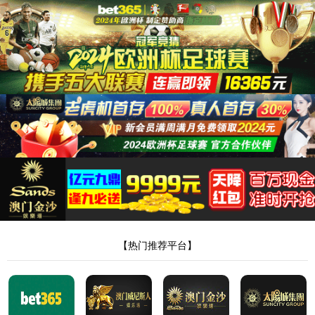
石英材料:0716-8304668/0716-8333088
石英纤维 销售电话 : 18071880998
8846威尼斯
融鉴科技
RongJian Technology