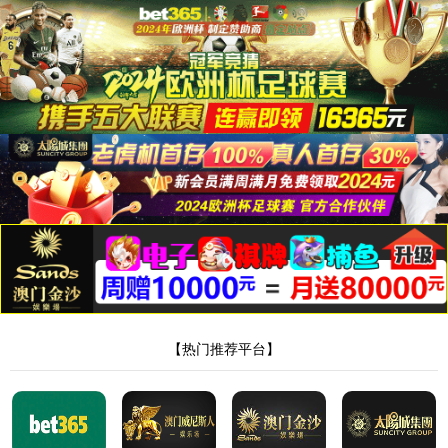
石英材料:0716-8304668/0716-8333088
石英纤维 销售电话 : 18071880998
8846威尼斯
发展历程
Development Path